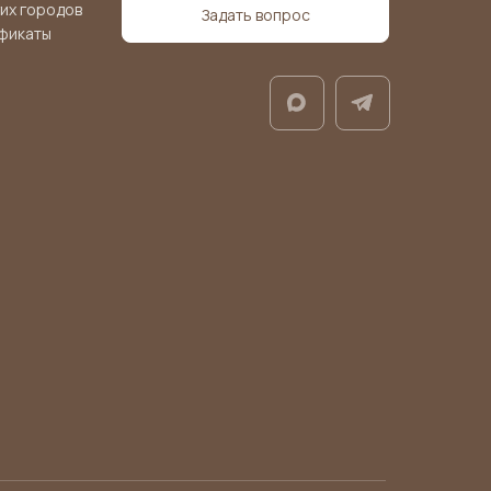
гих городов
Задать вопрос
фикаты