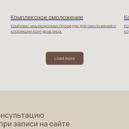
Комплексное омоложение
К
Комплекс инъекционных процедур для омоложения и
Ко
коррекции контуров лица.
ко
Load more
консультацию
при записи на сайте