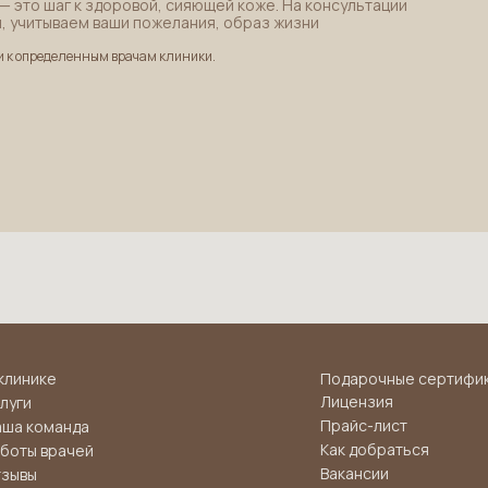
— это шаг к здоровой, сияющей коже. На консультации
, учитываем ваши пожелания, образ жизни
и к определенным врачам клиники.
Подарочные сертифи
клинике
Лицензия
луги
Прайс-лист
аша команда
Как добраться
боты врачей
Вакансии
тзывы