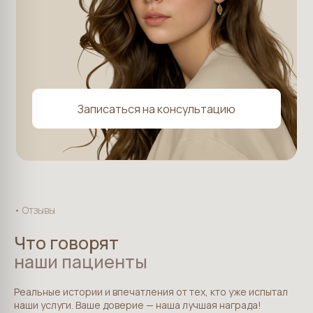
• Отзывы
Что говорят
наши пациенты
Летний сезон с Поэтикой
Испытайте удачу - введите ваш номер телефона и
Реальные истории и впечатления от тех, кто уже испытал
вращайте колесо, чтобы выиграть приз. (Условия
наши услуги. Ваше доверие — наша лучшая награда!
получения выигрыша прописаны в правилах).