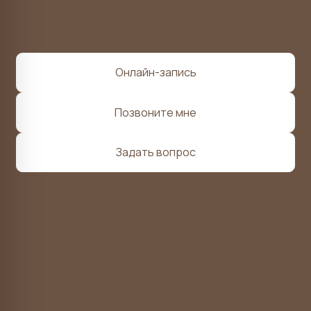
ООО «ПОЭТИКА-МЕДИКАЛ»
ОГРН 1 232 700 010 663
ИНН 2 700 013 866
Лицензия Л041−1 189−27/1 396 324 от 24.09.2024 выдана
Министерством здравоохранения Хабаровского края
Министерство здравоохранения Хабаровского края
Правовая информация
Расписание врачей
УФСН в сфере защиты прав потребителей
и благополучия человека по Хабаровскому краю
Хабаровский краевой фонд ОМС
Территориальный орган Росздравнадзора
по Хабаровскому краю и ЕАО
Политика в отношении обработки персональных данных
Прайс-лист
Разработка сайта — Method Maximum