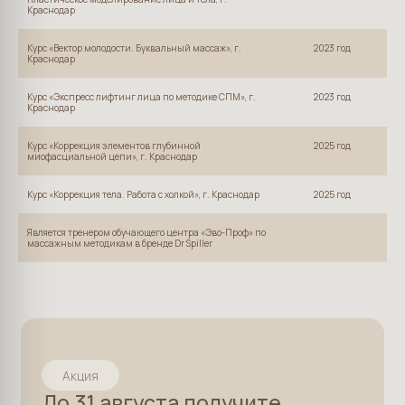
Краснодар
Курс «Вектор молодости. Буквальный массаж», г.
2023 год
Краснодар
Курс «Экспресс лифтинг лица по методике СПМ», г.
2023 год
Краснодар
Курс «Коррекция элементов глубинной
2025 год
миофасциальной цепи», г. Краснодар
Акция
До 31 августа получите
Курс «Коррекция тела. Работа с холкой», г. Краснодар
2025 год
консультацию косметолога*
бесплатно при записи на
Является тренером обучающего центра «Эво-Проф» по
массажным методикам в бренде Dr Spiller
сайте
Первая встреча с косметологом
в «Поэтике» — это шаг к здоровой, сияющей
коже. На консультации мы тщательно изучаем
состояние вашей кожи, учитываем ваши
пожелания, образ жизни и наследственность.
*Бонусная консультация распространяется
при записи к определенным врачам клиники.