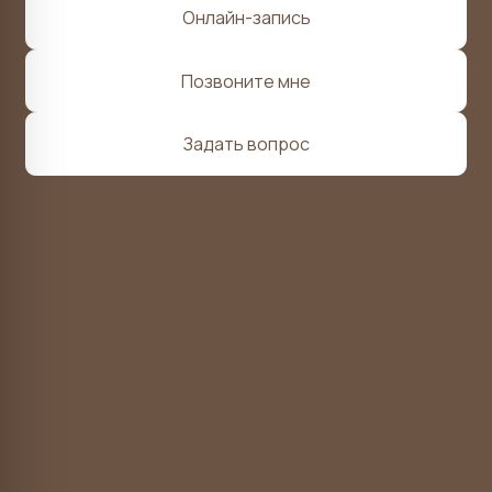
Расписание врачей
УФСН в сфере защиты прав потребителей
и благополучия человека по Хабаровскому краю
Хабаровский краевой фонд ОМС
Территориальный орган Росздравнадзора
по Хабаровскому краю и ЕАО
Политика в отношении обработки персональных данных
Прайс-лист
Разработка сайта — Method Maximum