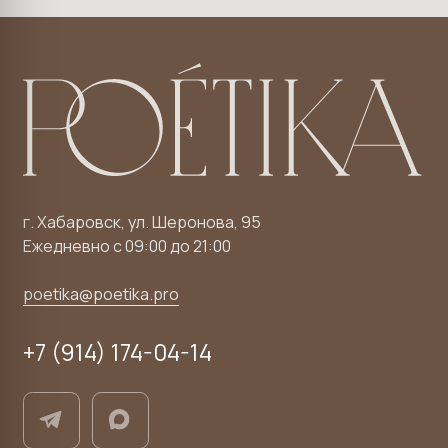
Лицензия
Наша команда
Прайс-лист
Работы врачей
Как добраться
Отзывы
Вакансии
Контакты
Для пациентов из
Поиск по сайту
других городов
Программа
лояльности
Корпоративные
сертификаты
Поэтика в СМИ
Онлайн-запись
Позвоните мне
Задать вопрос