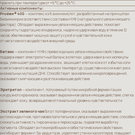
Хранить при температуре от +5 °C до +25 °C
Активные компоненты:
Prodew® 400
— комплекс из 8 аминокислот, разработанный на принципах
биомимикрии в соответствии с составом НУФ (натурального увлажняющего
фактора). Обладает выраженным увлажняющим действием, помогает
сохранять гидратацию эпидермиса, надежно удерживая воду в течение 12
часов, обеспечивает мощную защиту сухой и чувствительной кожи
от негативного воздействия внешней среды
Бетаин
— компонент НУФ с превосходными увлажняющими свойствами,
поддерживает электролитный баланс в клетках, удерживая в них молекулы
воды, уменьшает раздражение кожи, защищает клетки кожи от избытка соли
и негативного воздействия высоких температур, существенно снижает риск
аномальных мутаций ДНК. Способствует заживлению микроповреждений,
оказывает смягчающее и разглаживающее действие
Эритритол
— компонент, получаемый путем микробной ферментации
кукурузного крахмала, оказывает выраженное увлажняющее действие, слегка
охлаждает кожу, возвращая ее оптимальный уровень чувствительности
Экстракт зеленого чая
богат полифенолами, оказывает выраженное
антиоксидантное, противовоспалительное и увлажняющее действие, способен
снижать активность тирозиназы и пероксидазы, подавляя выработку
пигмента. Обладает антимикробными и себостатическими свойствами,
ингибирует фермент 5а-редуктаза, укрепляет стенки капилляров, повышает