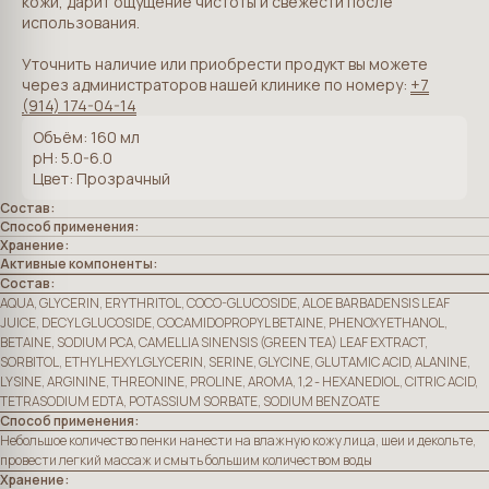
кожи, дарит ощущение чистоты и свежести после
использования.
Уточнить наличие или приобрести продукт вы можете
через администраторов нашей клинике по номеру:
+7
(914) 174-04-14
Объём: 160 мл
рН: 5.0-6.0
Цвет: Прозрачный
Состав:
Способ применения:
Хранение:
Активные компоненты:
Состав:
AQUA, GLYCERIN, ERYTHRITOL, COCO-GLUCOSIDE, ALOE BARBADENSIS LEAF
JUICE, DECYL GLUCOSIDE, COCAMIDOPROPYL BETAINE, PHENOXYETHANOL,
BETAINE, SODIUM PCA, CAMELLIA SINENSIS (GREEN TEA) LEAF EXTRACT,
SORBITOL, ETHYLHEXYLGLYCERIN, SERINE, GLYCINE, GLUTAMIC ACID, ALANINE,
LYSINE, ARGININE, THREONINE, PROLINE, AROMA, 1,2 - HEXANEDIOL, CITRIC ACID,
TETRASODIUM EDTA, POTASSIUM SORBATE, SODIUM BENZOATE
Способ применения:
Небольшое количество пенки нанести на влажную кожу лица, шеи и декольте,
провести легкий массаж и смыть большим количеством воды
Хранение: