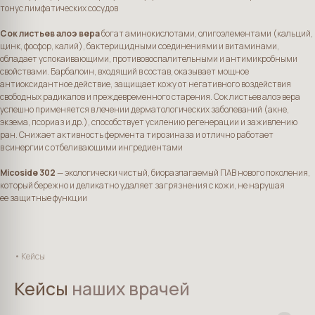
тонус лимфатических сосудов
Сок листьев алоэ вера
богат аминокислотами, олигоэлементами (кальций,
цинк, фосфор, калий), бактерицидными соединениями и витаминами,
обладает успокаивающими, противовоспалительными и антимикробными
свойствами. Барбалоин, входящий в состав, оказывает мощное
антиоксидантное действие, защищает кожу от негативного воздействия
свободных радикалов и преждевременного старения. Сок листьев алоэ вера
успешно применяется в лечении дерматологических заболеваний (акне,
экзема, псориаз и др.), способствует усилению регенерации и заживлению
ран. Снижает активность фермента тирозиназа и отлично работает
в синергии с отбеливающими ингредиентами
Мicoside 302
— экологически чистый, биоразлагаемый ПАВ нового поколения,
который бережно и деликатно удаляет загрязнения с кожи, не нарушая
ее защитные функции
• Кейсы
Кейсы
наших врачей