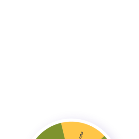
Подготовка
Нанесение местной анестезии для
максимального кофморта, которая уже
включена в стоимость процедуры.
Введение препарата
Точное введение филлера с помощью иглы в
зависимости от техники и зон коррекции.
Оценка результата
и рекомендации
Лёгкий массаж для равномерного
распределения препарата, финальная
оценка симметрии, инструктаж по уходу в
первые дни.
• Порядок проведения процедуры