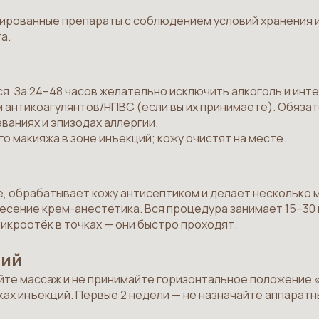
рованные препараты с соблюдением условий хранения и
а.
. За 24–48 часов желательно исключить алкоголь и инте
 антикоагулянтов/НПВС (если вы их принимаете). Обязат
ваниях и эпизодах аллергии.
о макияжа в зоне инъекций; кожу очистят на месте.
е, обрабатывает кожу антисептиком и делает несколько 
сение крем-анестетика. Вся процедура занимает 15–30 м
икроотёк в точках — они быстро проходят.
ций
лайте массаж и не принимайте горизонтальное положение «
очках инъекций. Первые 2 недели — не назначайте аппара