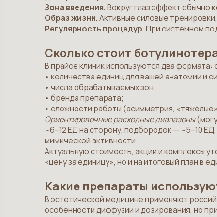
Зона введения.
Вокруг глаз эффект обычно к
Образ жизни.
Активные силовые тренировки, 
Регулярность процедур.
При системном под
Сколько стоит ботулинотера
В прайсе клиник используются два формата: с
• количества единиц для вашей анатомии и с
• числа обрабатываемых зон;
• бренда препарата;
• сложности работы (асимметрия, «тяжёлые»
Ориентировочные расходные диапазоны
(могу
~6–12 ЕД на сторону, подбородок — ~5–10 ЕД
мимической активности.
Актуальную стоимость, акции и комплексы ут
«цену за единицу», но и на итоговый план в 
Какие препараты использую
В эстетической медицине применяют российс
особенности диффузии и дозирования, но при