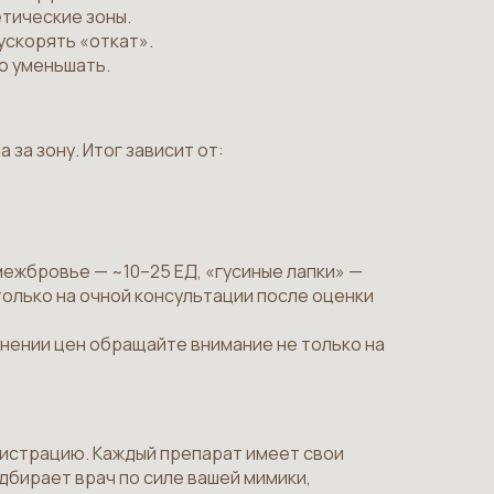
етические зоны.
ускорять «откат».
о уменьшать.
за зону. Итог зависит от:
 межбровье — ~10–25 ЕД, «гусиные лапки» —
только на очной консультации после оценки
внении цен обращайте внимание не только на
гистрацию. Каждый препарат имеет свои
дбирает врач по силе вашей мимики,