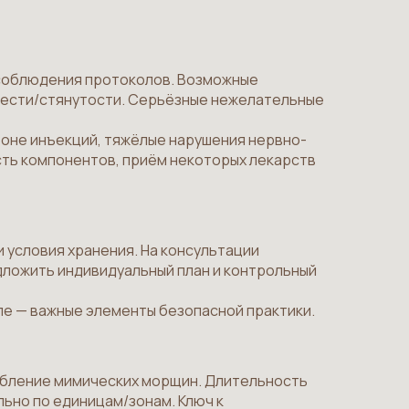
 соблюдения протоколов. Возможные
жести/стянутости. Серьёзные нежелательные
зоне инъекций, тяжёлые нарушения нервно-
ть компонентов, приём некоторых лекарств
 условия хранения. На консультации
едложить индивидуальный план и контрольный
е — важные элементы безопасной практики.
убление мимических морщин. Длительность
ьно по единицам/зонам. Ключ к