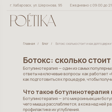
г. Хабаровск, ул. Шеронова, 95
Ежедневно с 09:00 до 2
×
Главная
/
Блог
/
Ботокс: сколько стоит и как долго держ
Ботокс: сколько стоит
Ботулинотерапия — один из самых популярны
ответы на ключевые вопросы: как работает «б
как подготовиться к процедуре, чтобы получ
Что такое ботулинотерапия 
Ботулинотерапия — это микроинъекции ботул
чего мышца расслабляется, а кожа над ней 
профилактике их углубления.