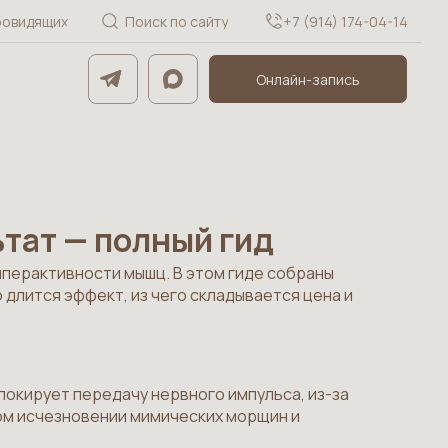
бовидящих
Поиск по сайту
+7 (914) 174-04-14
Онлайн-запись
ьтат — полный гид
иперактивности мышц. В этом гиде собраны
о длится эффект, из чего складывается цена и
окирует передачу нервного импульса, из-за
ном исчезновении мимических морщин и