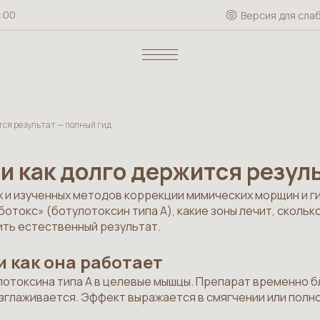
1:00
Версия для сла
ится результат — полный гид
 и как долго держится резул
х и изученных методов коррекции мимических морщин и г
отокс» (ботулотоксин типа А), какие зоны лечит, скольк
ить естественный результат.
и как она работает
отоксина типа А в целевые мышцы. Препарат временно бл
разглаживается. Эффект выражается в смягчении или пол