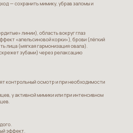
ход — сохранить мимику, убрав заломы и
рдитые» линии), область вокруг глаз
эффект «апельсиновой корки»), брови (лёгкий
ть лица (мягкая гармонизация овала).
(скрежет зубами) через релаксацию
дят контрольный осмотр и при необходимости
цев, у активной мимики или при интенсивном
цев.
дого.
ый эффект.