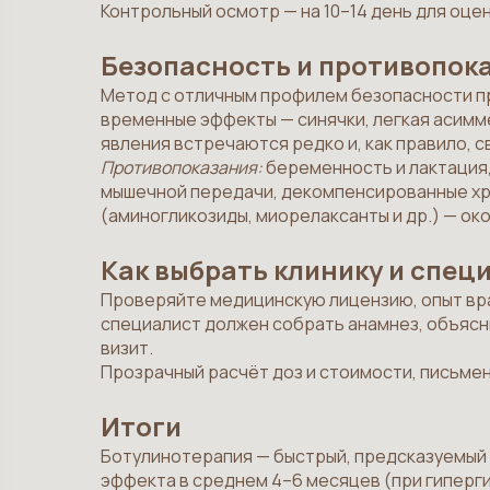
Контрольный осмотр — на 10–14 день для оце
Безопасность и противопок
Метод с отличным профилем безопасности п
временные эффекты — синячки, легкая асим
явления встречаются редко и, как правило, с
Противопоказания:
беременность и лактация,
мышечной передачи, декомпенсированные хр
(аминогликозиды, миорелаксанты и др.) — ок
Как выбрать клинику и спец
Проверяйте медицинскую лицензию, опыт вра
специалист должен собрать анамнез, объясни
визит.
Прозрачный расчёт доз и стоимости, письме
Итоги
Ботулинотерапия — быстрый, предсказуемый
эффекта в среднем 4–6 месяцев (при гиперги