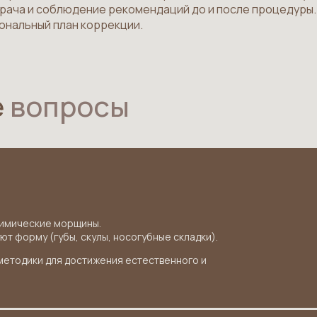
рача и соблюдение рекомендаций до и после процедуры.
ональный план коррекции.
е
вопросы
?
мимические морщины.
т форму (губы, скулы, носогубные складки).
методики для достижения естественного и