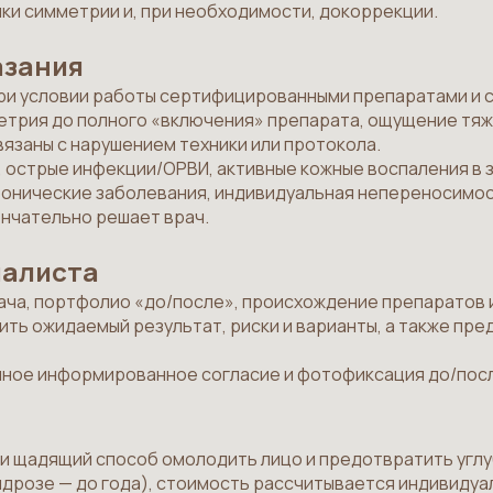
нки симметрии и, при необходимости, докоррекции.
азания
ри условии работы сертифицированными препаратами и
метрия до полного «включения» препарата, ощущение тя
вязаны с нарушением техники или протокола.
 острые инфекции/ОРВИ, активные кожные воспаления в 
онические заболевания, индивидуальная непереносимос
ончательно решает врач.
иалиста
ча, портфолио «до/после», происхождение препаратов и
ть ожидаемый результат, риски и варианты, а также пр
нное информированное согласие и фотофиксация до/посл
 и щадящий способ омолодить лицо и предотвратить угл
дрозе — до года), стоимость рассчитывается индивидуал