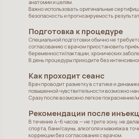
анатомии и целям.
Важно использовать оригинальные сертифици
безопасность и прогнозируемость результат
Подготовка к процедуре
Специальной подготовки обычно не требуется
согласованию с врачом приостановить приём
беременности/лактации, хронических заболе
В день процедуры приходите без интенсивног
Как проходит сеанс
Врач проводит разметку в статике и динамик
повышенной чувствительности возможно нане
Сразу после возможно легкое покраснение/м
Рекомендации после инъек
В течение 4–6 часов — не трите зону, не де
спорта, бани/сауны, алкоголя и макияжа в т
коррекции без согласования с врачом.