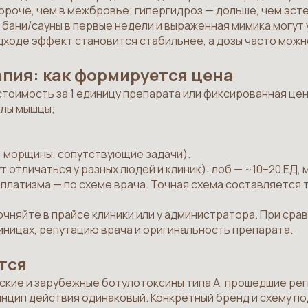
ороче, чем в межбровье; гипергидроз — дольше, чем эст
бани/сауны в первые недели и выраженная мимика могут 
ходе эффект становится стабильнее, а дозы часто можн
пия: как формируется цена
тоимость за 1 единицу препарата или фиксированная цена 
илы мышцы;
 морщины, сопутствующие задачи).
т отличаться у разных людей и клиник): лоб — ~10–20 ЕД,
, платизма — по схеме врача. Точная схема составляется 
очняйте в прайсе клиники или у администратора. При сра
единицах, репутацию врача и оригинальность препарата.
тся
кие и зарубежные ботулотоксины типа А, прошедшие ре
нцип действия одинаковый. Конкретный бренд и схему по