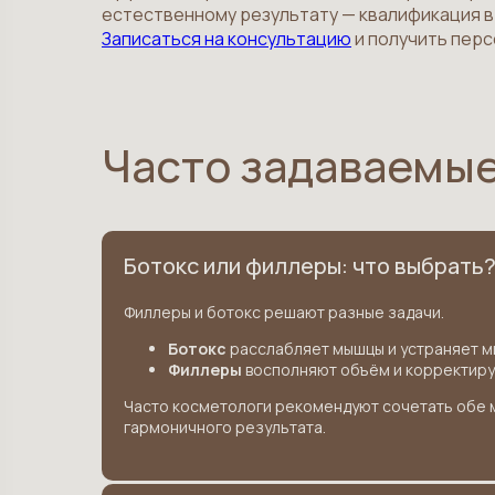
естественному результату — квалификация в
Записаться на консультацию
и получить перс
й
на
Часто задаваемы
Ботокс или филлеры: что выбрать
Филлеры и ботокс решают разные задачи.
Ботокс
расслабляет мышцы и устраняет 
Филлеры
восполняют объём и корректирую
Часто косметологи рекомендуют сочетать обе 
гармоничного результата.