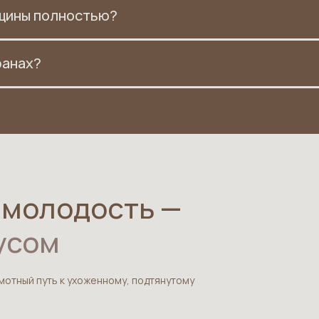
рщины полностью?
ранах?
 молодость —
кусом
мотный путь к ухоженному, подтянутому
.