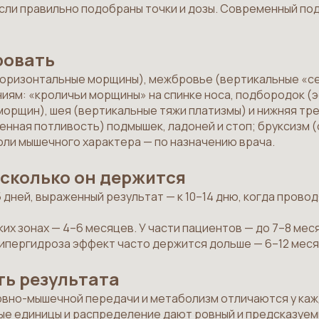
сли правильно подобраны точки и дозы. Современный под
ровать
горизонтальные морщины), межбровье (вертикальные «се
ниям: «кроличьи морщины» на спинке носа, подбородок (
морщин), шея (вертикальные тяжи платизмы) и нижняя тре
енная потливость) подмышек, ладоней и стоп; бруксизм 
ли мышечного характера — по назначению врача.
 сколько он держится
дней, выраженный результат — к 10–14 дню, когда прово
х зонах — 4–6 месяцев. У части пациентов — до 7–8 меся
гипергидроза эффект часто держится дольше — 6–12 меся
ть результата
вно-мышечной передачи и метаболизм отличаются у каж
е единицы и распределение дают ровный и предсказуем