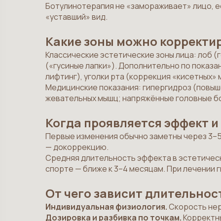
Ботулинотерапия не «замораживает» лицо, е
«уставший» вид.
Какие зоны можно корректи
Классические эстетические зоны лица: лоб (
(«гусиные лапки»). Дополнительно по показа
лифтинг), уголки рта (коррекция «кисетных» 
Медицинские показания: гипергидроз (повыш
жевательных мышц; напряжённые головные бо
Когда проявляется эффект и
Первые изменения обычно заметны через 3–5 
— докоррекцию.
Средняя длительность эффекта в эстетически
спорте — ближе к 3–4 месяцам. При лечении 
От чего зависит длительнос
Индивидуальная физиология.
Скорость нер
Дозировка и разбивка по точкам.
Корректны