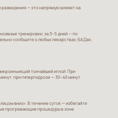
 разведения — это напрямую влияет на
нсивные тренировки, за 3–5 дней — по
ельно сообщите о любых лекарствах, БАДах,
микроинъекций тончайшей иглой. При
инут, при гипергидрозе — 30–40 минут.
лицом вниз». В течение суток — избегайте
тные прогревающие процедуры в зоне